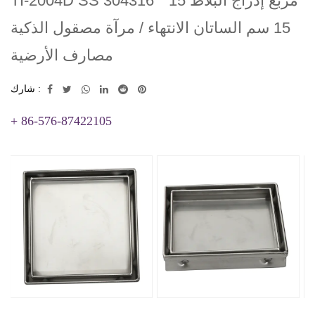
TI-2004D SS 304316 مربع إدراج البلاط 15 *
15 سم الساتان الانتهاء / مرآة مصقول الذكية
مصارف الأرضية
شارك :
+ 86-576-87422105