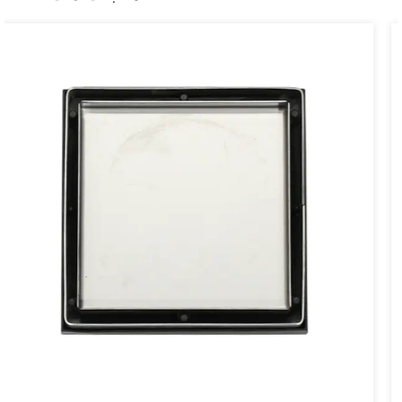
بدمج تصميم المنتجات وتطويرها وإنتاجها. من أجل تحسين الجودة وتقليل
تكلفة الإنتاج ، قمنا ببناء فريق النخبة المحترف لتطوير القوالب ، وقدمنا
آلات ومعدات متطورة.
"لا شيء أفضل ، فقط أفضل". الأشخاص الأفضل يرغبون بصدق في
التعاون مع العملاء الجدد والقدامى. دعونا يدا بيد ونصنع المستقبل المشرق
معًا.