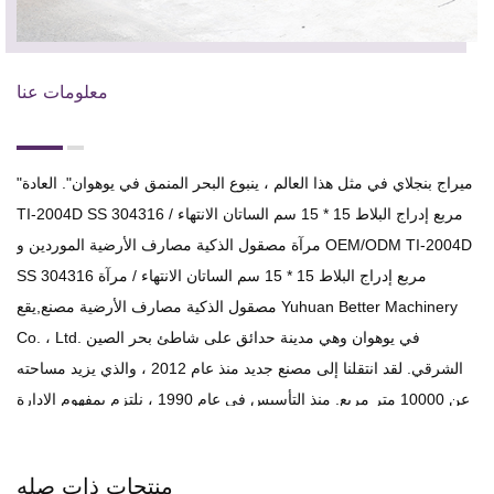
معلومات عنا
"ميراج بنجلاي في مثل هذا العالم ، ينبوع البحر المنمق في يوهوان".
العادة
TI-2004D SS 304316 مربع إدراج البلاط 15 * 15 سم الساتان الانتهاء /
OEM/ODM TI-2004D
و
مرآة مصقول الذكية مصارف الأرضية الموردين
SS 304316 مربع إدراج البلاط 15 * 15 سم الساتان الانتهاء / مرآة
مصقول الذكية مصارف الأرضية مصنع
,يقع Yuhuan Better Machinery
Co. ، Ltd. في يوهوان وهي مدينة حدائق على شاطئ بحر الصين
الشرقي. لقد انتقلنا إلى مصنع جديد منذ عام 2012 ، والذي يزيد مساحته
عن 10000 متر مربع. منذ التأسيس في عام 1990 ، نلتزم بمفهوم الإدارة
المتمثل في "تم تحسين المؤسسة عن طريق الامتصاص ويتم اشتقاق
الإنجاز من الجودة" ، ونكرس أنفسنا دائمًا لتطوير مشروع الختم ،
منتجات ذات صله
والتصريف الخطي ، واستنزاف الأرضية ، والصفائح المعدنية. الآن ، قمنا