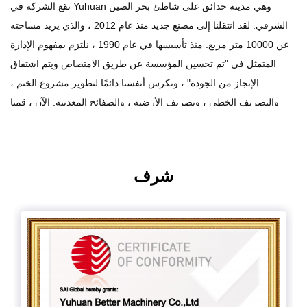
تقع الشركة في Yuhuan وهي مدينة حدائق على شاطئ بحر الصين
الشرقي. لقد انتقلنا إلى مصنع جديد منذ عام 2012 ، والذي يزيد مساحته
عن 10000 متر مربع. منذ تأسيسها في عام 1990 ، نلتزم بمفهوم الإدارة
المتمثل في "تم تحسين المؤسسة عن طريق الامتصاص ويتم اشتقاق
الإنجاز من الجودة" ، ونكرس أنفسنا دائمًا لتطوير مشروع الختم ،
والتصريف الخطي ، وتصريف الأرضية ، والصفائح المعدنية. الآن ، قمنا
بدمج تصميم المنتج وتطويره وإنتاجه.
شرف