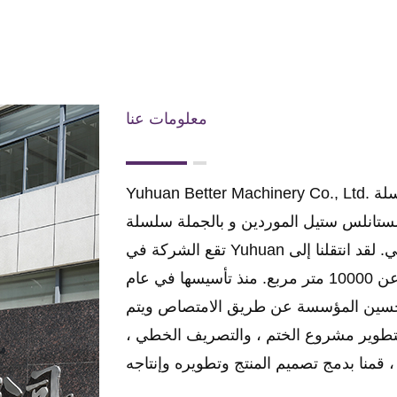
معلومات عنا
رضية من
لستانلس ستيل الموردين
و
تقع الشركة في Yuhuan وهي مدينة حدائق على شاطئ بحر الصين الشرقي. لقد انتقلنا إلى
مصنع جديد منذ عام 2012 ، والذي يزيد مساحته عن 10000 متر مربع. منذ تأسيسها في عام
"تم تحسين المؤسسة عن طريق الامتصاص ويتم
 لتطوير مشروع الختم ، والتصريف الخطي ،