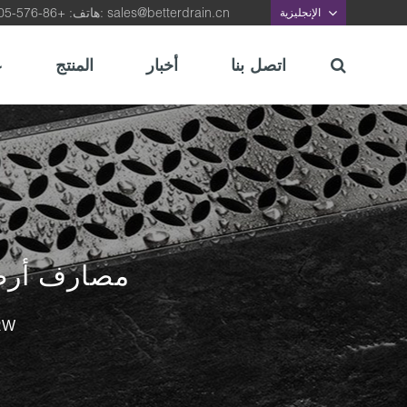
sales@betterdrain.cn
هاتف: +86-576-87422105, بريد الالكتروني:
الإنجليزية
اتصل بنا
أخبار
المنتج
ع
سلسلة RW مصا
سلسلة