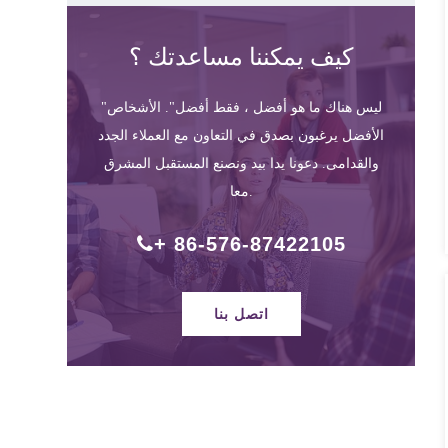
كيف يمكننا مساعدتك ؟
"ليس هناك ما هو أفضل ، فقط أفضل". الأشخاص
الأفضل يرغبون بصدق في التعاون مع العملاء الجدد
والقدامى. دعونا يدا بيد ونصنع المستقبل المشرق
معا.
+ 86-576-87422105
اتصل بنا