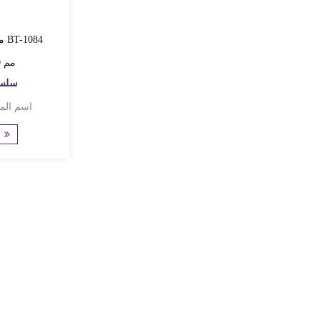
مص
SS304130 * 130 مم
CAT:سلسلة
اسم المنتج: استنز
انظر