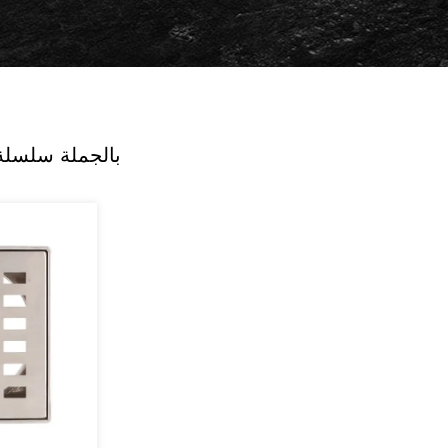
بالجملة سلسلة 108 مم مصارف أرضية من الستانلس ستيل الم