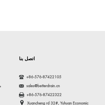
ع...
اتصل بنا
+86-576-87422105
sales@betterdrain.cn
م
+86-576-87422322
Xuancheng rd 32#, Yuhuan Economic