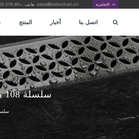
sales@betterdrain.cn
هاتف: +86-576-87422105, بريد الالكتروني:
الإنجليزية
اتصل بنا
أخبار
المنتج
ع
سلسلة 108 مم مصارف أرضية من الستانلس ستيل الموردين
سلسلة 8