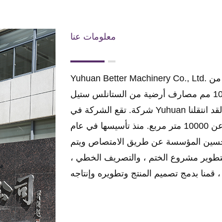
معلومات عنا
ية من
بالجملة سلسلة 108 مم مصارف أرضية من الستانلس ستيل
شركة
. تقع الشركة في Yuhuan وهي مدينة حدائق على شاطئ بحر الصين الشرقي. لقد انتقلنا
إلى مصنع جديد منذ عام 2012 ، والذي يزيد مساحته عن 10000 متر مربع. منذ تأسيسها في عام
"تم تحسين المؤسسة عن طريق الامتصاص ويتم
 لتطوير مشروع الختم ، والتصريف الخطي ،