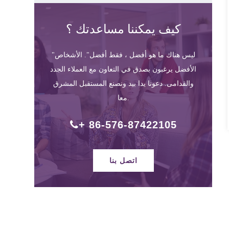
كيف يمكننا مساعدتك ؟
"ليس هناك ما هو أفضل ، فقط أفضل". الأشخاص
الأفضل يرغبون بصدق في التعاون مع العملاء الجدد
والقدامى. دعونا يدا بيد ونصنع المستقبل المشرق
معا.
+ 86-576-87422105
اتصل بنا