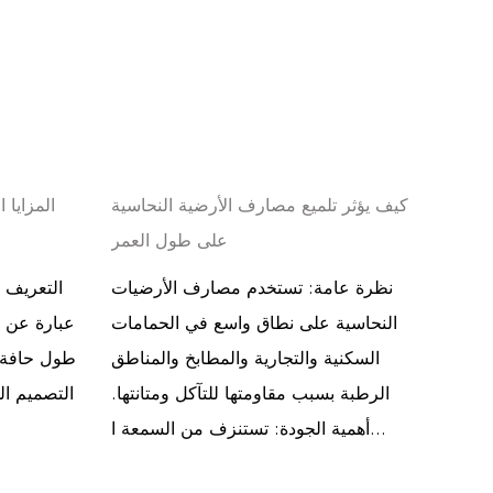
ي في
كيف يؤثر تلميع مصارف الأرضية النحاسية
المزايا 
ولاذ
على طول العمر
للصدأ
نظرة عامة: تستخدم مصارف الأرضيات
التعريف 
صارف
النحاسية على نطاق واسع في الحمامات
عبارة عن 
مقاوم
السكنية والتجارية والمطابخ والمناطق
طول حافة ا
امات
الرطبة بسبب مقاومتها للتآكل ومتانتها.
التصميم ال
مناطق
أهمية الجودة: تستنزف من السمعة ا...
 مواد