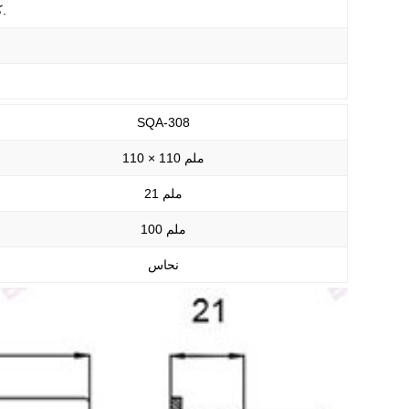
كل حجم مقبول من قبل العرف.
SQA-308
110 × 110 ملم
21 ملم
100 ملم
نحاس