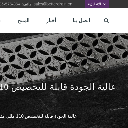
sales@betterdrain.cn
هاتف: +86-576-87422105, بريد الالكتروني:
الإنجليزية
اتصل بنا
أخبار
المنتج
ع
SQA-308 عالية الجودة قابلة للتخصيص 110 مللي متر من النحاس الأصفر لأرضية الحمام المصارف