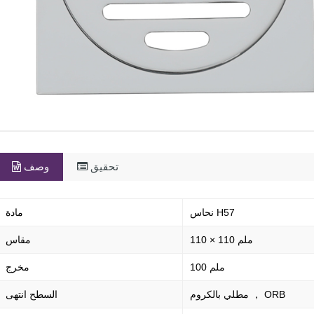
تحقيق
وصف
نحاس H57
مادة
110 × 110 ملم
مقاس
100 ملم
مخرج
مطلي بالكروم ， ORB
السطح انتهى