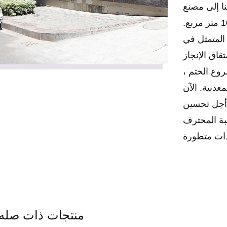
ا إلى مصنع
جديد منذ عام 2012 ، والذي يزيد مساحته عن 10000 متر مربع.
 الإدارة المتمثل في
اق الإنجاز
روع الختم ،
عدنية. الآن
 أجل تحسين
خبة المحترف
"لا شيء أفضل ، فقط أفضل". الأشخاص الأفضل يرغبون بصدق
ا بيد ونصنع
منتجات ذات صله