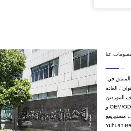
علومات عنا
"ميراج بنجلاي في مثل هذا العالم ، ينبوع البحر المنمق في
وان".
العادة SQA-308 عالية الجودة قابلة للتخصيص 110
ف الموردين
ة قابلة للتخصيص 110
و
ف مصنع
,يقع
يوهوان وهي مدينة