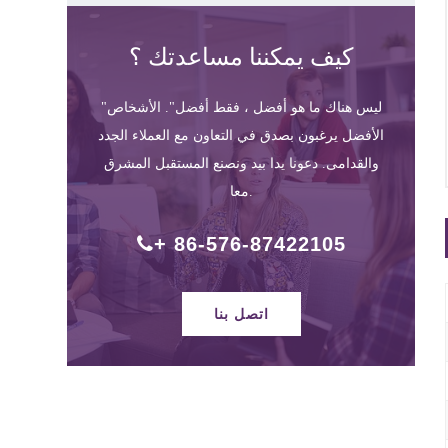
كيف يمكننا مساعدتك ؟
"ليس هناك ما هو أفضل ، فقط أفضل". الأشخاص
الأفضل يرغبون بصدق في التعاون مع العملاء الجدد
والقدامى. دعونا يدا بيد ونصنع المستقبل المشرق
معا.
+ 86-576-87422105
اتصل بنا