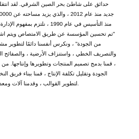
حدائق على شاطئ بحر الصين الشرقي. لقد انتقلن
منذ التأسيس في عام 1990 ، نلتزم بمفهوم
"تم تحسين المؤسسة عن طريق الامتصاص ويتم اشتق
من الجودة" ، ونكرس أنفسنا دائمًا لتطوير مش
والتصريف الخطي ، واستنزاف الأرضية ، والصفائح الم
، قمنا بدمج تصميم المنتجات وتطويرها وإنتاجها. من
الجودة وتقليل تكلفة الإنتاج ، قمنا ببناء فريق الن
لتطوير القوالب ، وقدمنا آلات ومعدات متطورة.
في التعاون مع العملاء الجدد والقدامى. دعونا يد
المستقبل المشرق معًا.